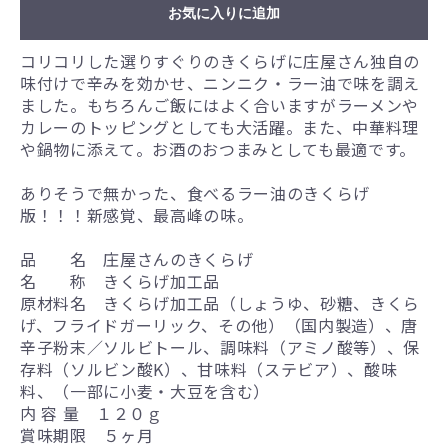
お気に入りに追加
コリコリした選りすぐりのきくらげに庄屋さん独自の
味付けで辛みを効かせ、ニンニク・ラー油で味を調え
ました。もちろんご飯にはよく合いますがラーメンや
カレーのトッピングとしても大活躍。また、中華料理
や鍋物に添えて。お酒のおつまみとしても最適です。
ありそうで無かった、食べるラー油のきくらげ
版！！！新感覚、最高峰の味。
品 名 庄屋さんのきくらげ
名 称 きくらげ加工品
原材料名 きくらげ加工品（しょうゆ、砂糖、きくら
げ、フライドガーリック、その他）（国内製造）、唐
辛子粉末／ソルビトール、調味料（アミノ酸等）、保
存料（ソルビン酸K）、甘味料（ステビア）、酸味
料、（一部に小麦・大豆を含む）
内 容 量 １２０ｇ
賞味期限 ５ヶ月