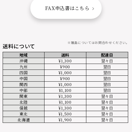
FAX申込書はこちら
※離島についてはお問合わせください。
送料について
地域
送料
配達日
沖縄
¥1,300
翌々日
九州
¥900
翌日
四国
¥1,000
翌日
中国
¥900
翌日
関西
¥1,000
翌日
中部
¥1,100
翌日
関東
¥1,300
翌々日
北陸
¥1,100
翌々日
信越
¥1,300
翌々日
東北
¥1,500
翌々日
北海道
¥1,900
翌々日